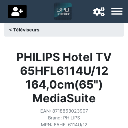
< Téléviseurs
Langue de navigation
Pays de livraison
PHILIPS Hotel TV
Accueil
65HFL6114U/12
Baisses de prix
164,0cm(65")
Paramètres
MediaSuite
Soutenez-nous
EAN
:
8718863023907
Contactez-nous
Brand
:
PHILIPS
MPN
:
65HFL6114U/12