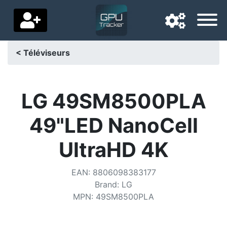
< Téléviseurs
Langue de navigation
Pays de livraison
LG 49SM8500PLA
Accueil
49"LED NanoCell
Baisses de prix
UltraHD 4K
Paramètres
EAN
:
8806098383177
Soutenez-nous
Brand
:
LG
MPN
:
49SM8500PLA
Contactez-nous