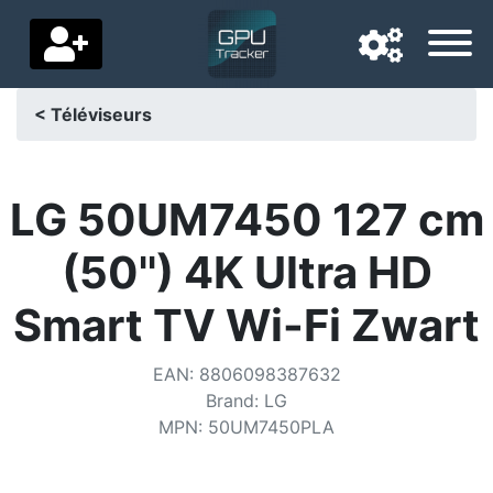
< Téléviseurs
Langue de navigation
Pays de livraison
LG 50UM7450 127 cm
Accueil
(50'') 4K Ultra HD
Baisses de prix
Smart TV Wi-Fi Zwart
Paramètres
EAN
:
8806098387632
Soutenez-nous
Brand
:
LG
MPN
:
50UM7450PLA
Contactez-nous