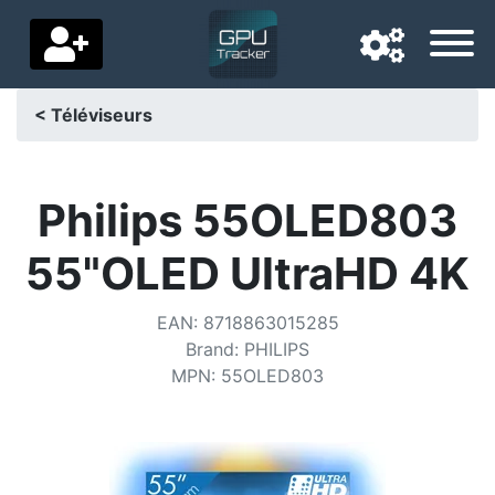
< Téléviseurs
Langue de navigation
Pays de livraison
Philips 55OLED803
Accueil
55"OLED UltraHD 4K
Baisses de prix
EAN
:
8718863015285
Paramètres
Brand
:
PHILIPS
MPN
:
55OLED803
Soutenez-nous
Contactez-nous