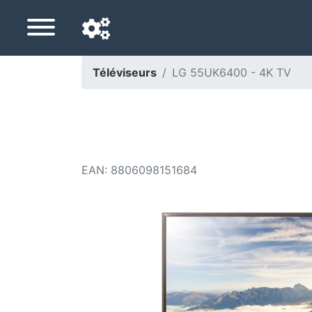
Téléviseurs
LG 55UK6400 - 4K TV
Langue de navigation
Pays de livraison
Accueil
EAN
:
8806098151684
Baisses de prix
Paramètres
Soutenez-nous
Contactez-nous