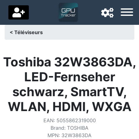
< Téléviseurs
Langue de navigation
Pays de livraison
Toshiba 32W3863DA,
Accueil
LED-Fernseher
Baisses de prix
schwarz, SmartTV,
Paramètres
WLAN, HDMI, WXGA
Soutenez-nous
EAN
:
5055862319000
Contactez-nous
Brand
:
TOSHIBA
MPN
:
32W3863DA