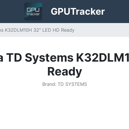
GPU
Tracker
ems K32DLM10H 32" LED HD Ready
na TD Systems K32DLM
Ready
Brand
:
TD SYSTEMS