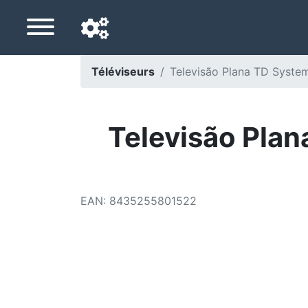
Téléviseurs
Televisão Plana TD Syst
Langue de navigation
Pays de livraison
Televisão Pla
Accueil
Baisses de prix
EAN
:
8435255801522
Paramètres
Soutenez-nous
Contactez-nous