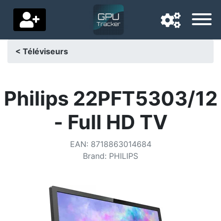
< Téléviseurs
Langue de navigation
Pays de livraison
Philips 22PFT5303/12
Accueil
- Full HD TV
Baisses de prix
EAN
:
8718863014684
Paramètres
Brand
:
PHILIPS
Soutenez-nous
Contactez-nous