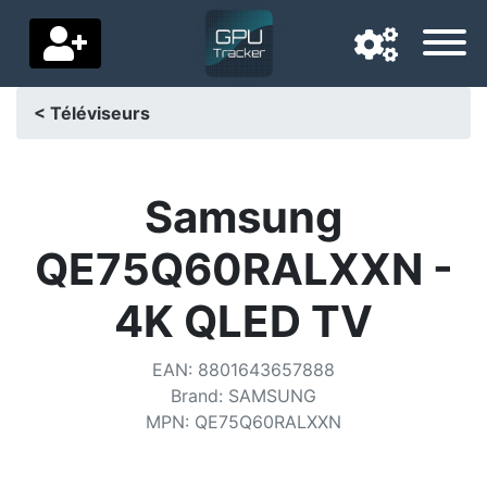
< Téléviseurs
Langue de navigation
Pays de livraison
Samsung
Accueil
QE75Q60RALXXN -
Baisses de prix
4K QLED TV
Paramètres
EAN
:
8801643657888
Soutenez-nous
Brand
:
SAMSUNG
MPN
:
QE75Q60RALXXN
Contactez-nous