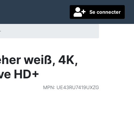
Se connecter
+
er weiß, 4K,
ive HD+
MPN
:
UE43RU7419UXZG