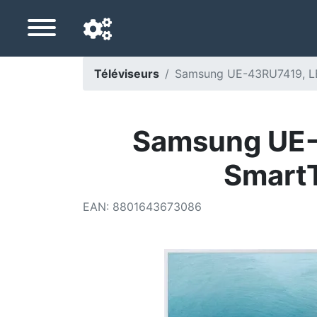
Téléviseurs
Samsung UE-43RU7419, LED
Langue de navigation
Pays de livraison
Samsung UE-
Accueil
SmartT
Baisses de prix
EAN
:
8801643673086
Paramètres
Soutenez-nous
Contactez-nous