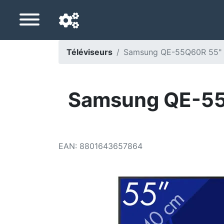
Téléviseurs
Samsung QE-55Q60R 55" U
Langue de navigation
Pays de livraison
Samsung QE-55Q
Accueil
Baisses de prix
EAN
:
8801643657864
Paramètres
Soutenez-nous
Contactez-nous