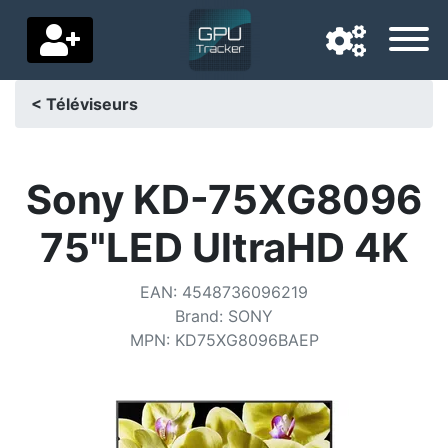
< Téléviseurs
Langue de navigation
Pays de livraison
Sony KD-75XG8096
Accueil
75"LED UltraHD 4K
Baisses de prix
EAN
:
4548736096219
Paramètres
Brand
:
SONY
MPN
:
KD75XG8096BAEP
Soutenez-nous
Contactez-nous