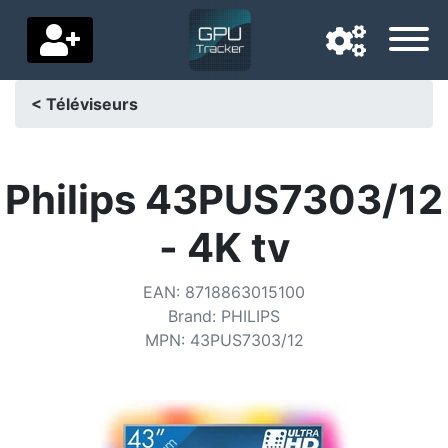
< Téléviseurs
Langue de navigation
Pays de livraison
Philips 43PUS7303/12
Accueil
- 4K tv
Baisses de prix
EAN
:
8718863015100
Paramètres
Brand
:
PHILIPS
MPN
:
43PUS7303/12
Soutenez-nous
Contactez-nous