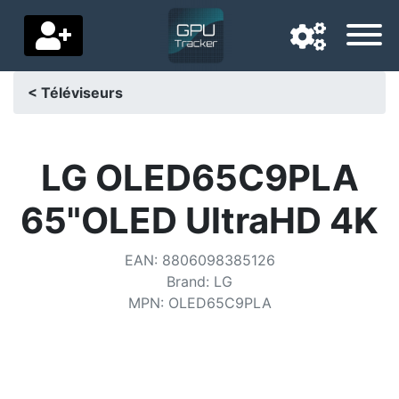
< Téléviseurs
Langue de navigation
Pays de livraison
LG OLED65C9PLA
Accueil
65"OLED UltraHD 4K
Baisses de prix
EAN
:
8806098385126
Paramètres
Brand
:
LG
MPN
:
OLED65C9PLA
Soutenez-nous
Contactez-nous