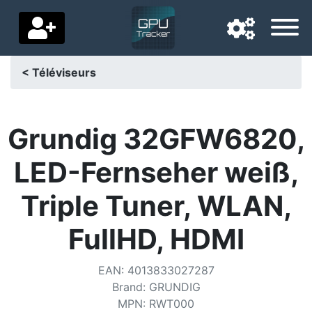
< Téléviseurs
Langue de navigation
Pays de livraison
Grundig 32GFW6820,
Accueil
LED-Fernseher weiß,
Baisses de prix
Triple Tuner, WLAN,
Paramètres
FullHD, HDMI
Soutenez-nous
EAN
:
4013833027287
Contactez-nous
Brand
:
GRUNDIG
MPN
:
RWT000