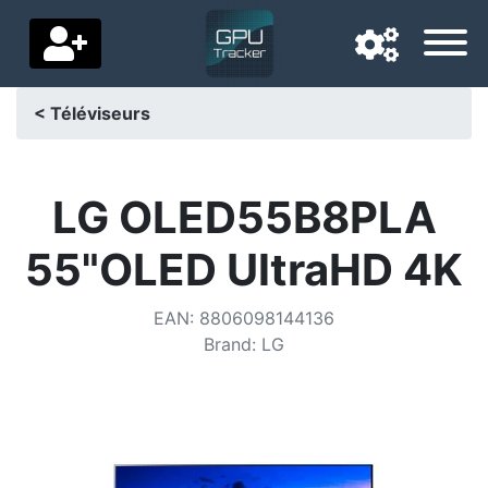
< Téléviseurs
Langue de navigation
Pays de livraison
LG OLED55B8PLA
Accueil
55"OLED UltraHD 4K
Baisses de prix
EAN
:
8806098144136
Paramètres
Brand
:
LG
Soutenez-nous
Contactez-nous