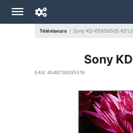
Téléviseurs
Sony KD-65XG9505 65"LE
Langue de navigation
Pays de livraison
Sony KD
Accueil
EAN
:
4548736095519
Baisses de prix
Paramètres
Soutenez-nous
Contactez-nous