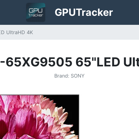
GPU
Tracker
D UltraHD 4K
-65XG9505 65"LED Ul
Brand
:
SONY