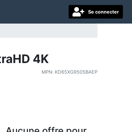
Se connecter
traHD 4K
MPN
:
KD65XG9505BAEP
Aucune offre pour