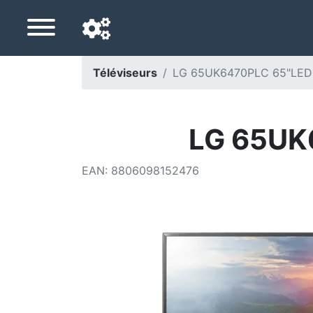
Téléviseurs
LG 65UK6470PLC 65"LED 
Langue de navigation
Pays de livraison
LG 65UK
Accueil
EAN
:
8806098152476
Baisses de prix
Paramètres
Soutenez-nous
Contactez-nous