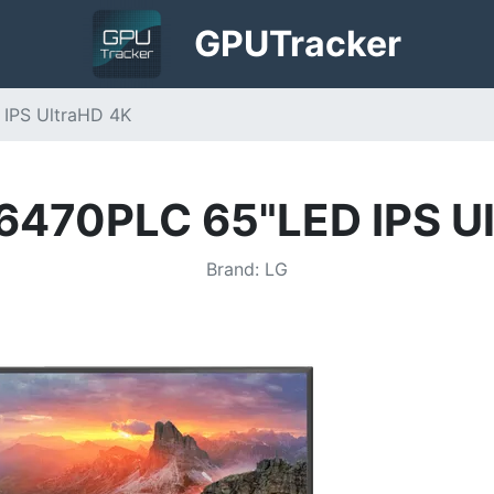
GPU
Tracker
IPS UltraHD 4K
6470PLC 65"LED IPS Ul
Brand
:
LG