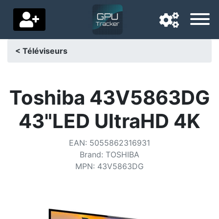
< Téléviseurs
Langue de navigation
Pays de livraison
Toshiba 43V5863DG
Accueil
43"LED UltraHD 4K
Baisses de prix
EAN
:
5055862316931
Paramètres
Brand
:
TOSHIBA
MPN
:
43V5863DG
Soutenez-nous
Contactez-nous