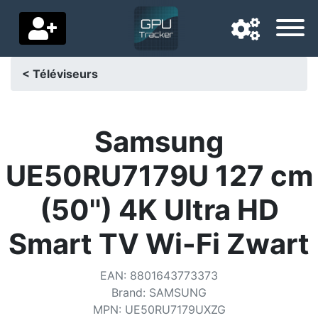
< Téléviseurs
Langue de navigation
Pays de livraison
Samsung
Accueil
UE50RU7179U 127 cm
Baisses de prix
(50'') 4K Ultra HD
Paramètres
Smart TV Wi-Fi Zwart
Soutenez-nous
EAN
:
8801643773373
Contactez-nous
Brand
:
SAMSUNG
MPN
:
UE50RU7179UXZG