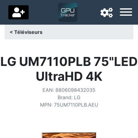
< Téléviseurs
Langue de navigation
Pays de livraison
LG UM7110PLB 75"LED
Accueil
UltraHD 4K
Baisses de prix
EAN
:
8806098432035
Paramètres
Brand
:
LG
MPN
:
75UM7110PLB.AEU
Soutenez-nous
Contactez-nous