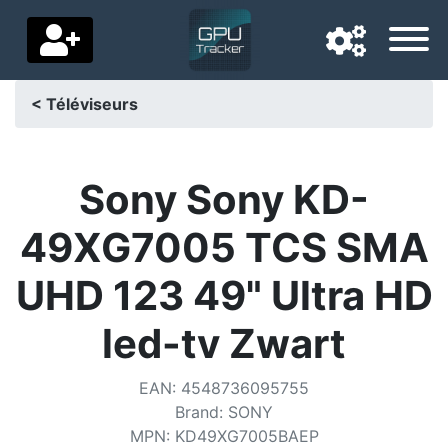
< Téléviseurs
Langue de navigation
Pays de livraison
Sony Sony KD-
Accueil
49XG7005 TCS SMA
Baisses de prix
UHD 123 49" Ultra HD
Paramètres
led-tv Zwart
Soutenez-nous
EAN
:
4548736095755
Contactez-nous
Brand
:
SONY
MPN
:
KD49XG7005BAEP