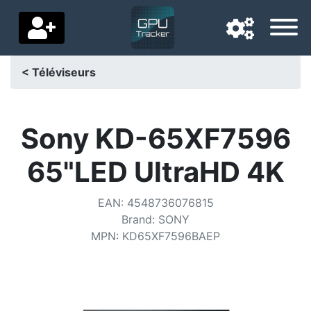
< Téléviseurs
Langue de navigation
Pays de livraison
Sony KD-65XF7596
Accueil
65"LED UltraHD 4K
Baisses de prix
EAN
:
4548736076815
Paramètres
Brand
:
SONY
MPN
:
KD65XF7596BAEP
Soutenez-nous
Contactez-nous