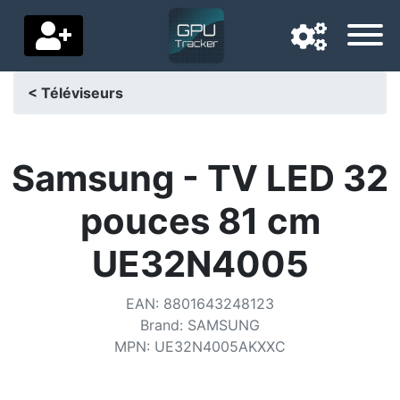
< Téléviseurs
Langue de navigation
Pays de livraison
Samsung - TV LED 32
Accueil
pouces 81 cm
Baisses de prix
UE32N4005
Paramètres
EAN
:
8801643248123
Soutenez-nous
Brand
:
SAMSUNG
MPN
:
UE32N4005AKXXC
Contactez-nous