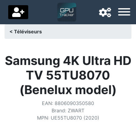
< Téléviseurs
Langue de navigation
Pays de livraison
Samsung 4K Ultra HD
Accueil
TV 55TU8070
Baisses de prix
(Benelux model)
Paramètres
EAN
:
8806090350580
Soutenez-nous
Brand
:
ZWART
MPN
:
UE55TU8070 (2020)
Contactez-nous