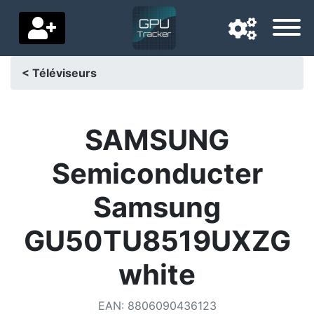
< Téléviseurs
Langue de navigation
Pays de livraison
SAMSUNG
Accueil
Semiconducter
Baisses de prix
Samsung
Paramètres
GU50TU8519UXZG
Soutenez-nous
white
Contactez-nous
EAN
:
8806090436123