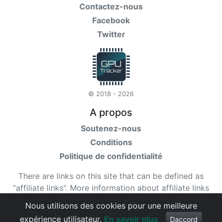
Contactez-nous
Facebook
Twitter
© 2018 - 2026
A propos
Soutenez-nous
Conditions
Politique de confidentialité
There are links on this site that can be defined as
“affiliate links”. More information about affiliate links
can be found
here
Nous utilisons des cookies pour une meilleure
expérience utilisateur.
En savoir plus
Check our
terms
for more details.
Daccord