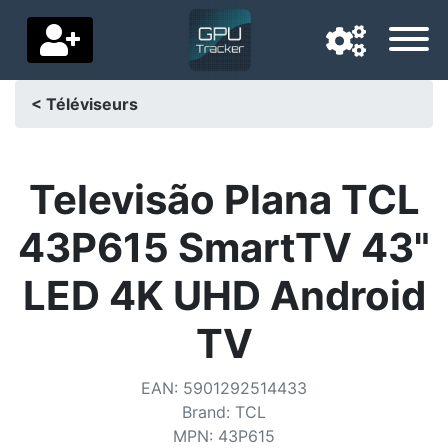
< Téléviseurs
Langue de navigation
Pays de livraison
Televisão Plana TCL
Accueil
43P615 SmartTV 43"
Baisses de prix
LED 4K UHD Android
Paramètres
TV
Soutenez-nous
EAN
:
5901292514433
Contactez-nous
Brand
:
TCL
MPN
:
43P615