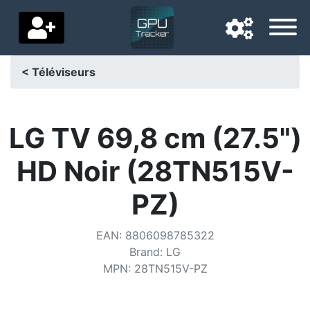
< Téléviseurs
Langue de navigation
Pays de livraison
LG TV 69,8 cm (27.5")
Accueil
HD Noir (28TN515V-
Baisses de prix
PZ)
Paramètres
EAN
:
8806098785322
Soutenez-nous
Brand
:
LG
MPN
:
28TN515V-PZ
Contactez-nous