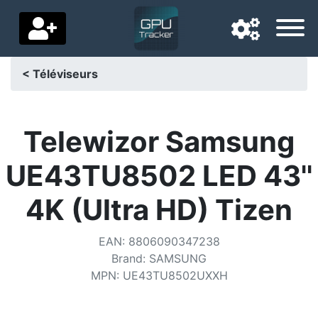
< Téléviseurs
Langue de navigation
Pays de livraison
Telewizor Samsung
Accueil
UE43TU8502 LED 43''
Baisses de prix
4K (Ultra HD) Tizen
Paramètres
EAN
:
8806090347238
Soutenez-nous
Brand
:
SAMSUNG
MPN
:
UE43TU8502UXXH
Contactez-nous