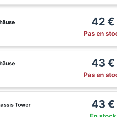
42
€
ehäuse
Pas en sto
43
€
ehäuse
Pas en sto
43
€
hassis Tower
En stock