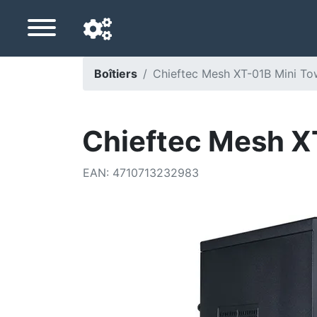
Boîtiers
Chieftec Mesh XT-01B Mini To
Langue de navigation
Pays de livraison
Chieftec Mesh X
Accueil
EAN
:
4710713232983
Baisses de prix
Paramètres
Soutenez-nous
Contactez-nous