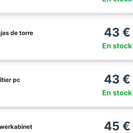
43
€
jas de torre
En stock
43
€
tier pc
En stock
45
€
owerkabinet