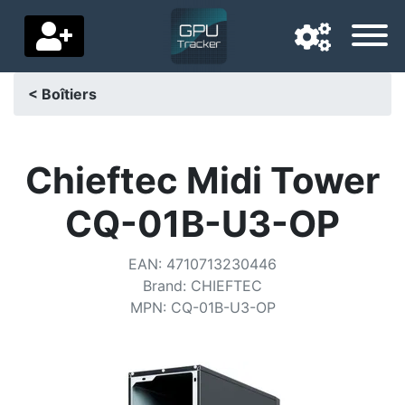
< Boîtiers
Langue de navigation
Pays de livraison
Chieftec Midi Tower
Accueil
CQ-01B-U3-OP
Baisses de prix
EAN
:
4710713230446
Paramètres
Brand
:
CHIEFTEC
MPN
:
CQ-01B-U3-OP
Soutenez-nous
Contactez-nous