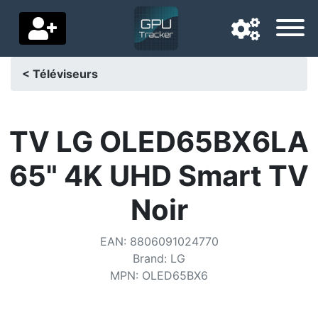
< Téléviseurs
Langue de navigation
Pays de livraison
TV LG OLED65BX6LA
Accueil
65" 4K UHD Smart TV
Baisses de prix
Noir
Paramètres
EAN
:
8806091024770
Soutenez-nous
Brand
:
LG
MPN
:
OLED65BX6
Contactez-nous