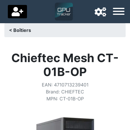
< Boîtiers
Langue de navigation
Pays de livraison
Chieftec Mesh CT-
Accueil
01B-OP
Baisses de prix
EAN
:
4710713239401
Paramètres
Brand
:
CHIEFTEC
MPN
:
CT-01B-OP
Soutenez-nous
Contactez-nous