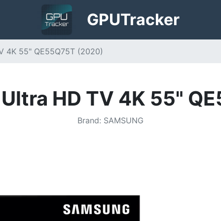
GPU
Tracker
V 4K 55" QE55Q75T (2020)
ltra HD TV 4K 55" Q
Brand
:
SAMSUNG