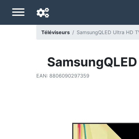
Téléviseurs
SamsungQLED Ultra HD T
Langue de navigation
Pays de livraison
SamsungQLED U
Accueil
EAN
:
8806090297359
Baisses de prix
Paramètres
Soutenez-nous
Contactez-nous