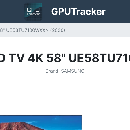
GPU
Tracker
58" UE58TU7100WXXN (2020)
HD TV 4K 58" UE58TU7
Brand
:
SAMSUNG