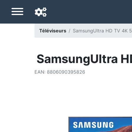
Téléviseurs
SamsungUltra HD TV 4K 
Langue de navigation
Pays de livraison
SamsungUltra 
Accueil
EAN
:
8806090395826
Baisses de prix
Paramètres
Soutenez-nous
Contactez-nous