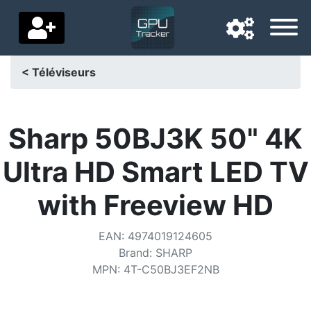
< Téléviseurs
Langue de navigation
Pays de livraison
Sharp 50BJ3K 50" 4K
Accueil
Ultra HD Smart LED TV
Baisses de prix
with Freeview HD
Paramètres
EAN
:
4974019124605
Soutenez-nous
Brand
:
SHARP
MPN
:
4T-C50BJ3EF2NB
Contactez-nous