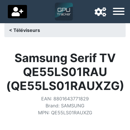
< Téléviseurs
Langue de navigation
Pays de livraison
Samsung Serif TV
Accueil
QE55LS01RAU
Baisses de prix
(QE55LS01RAUXZG)
Paramètres
EAN
:
8801643771829
Soutenez-nous
Brand
:
SAMSUNG
MPN
:
QE55LS01RAUXZG
Contactez-nous