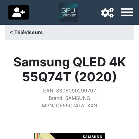
< Téléviseurs
Langue de navigation
Pays de livraison
Samsung QLED 4K
Accueil
55Q74T (2020)
Baisses de prix
EAN
:
8806090299797
Paramètres
Brand
:
SAMSUNG
MPN
:
QE55Q74TALXXN
Soutenez-nous
Contactez-nous