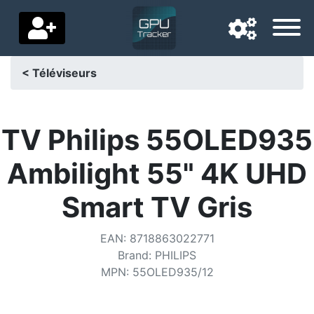
< Téléviseurs
Langue de navigation
Pays de livraison
TV Philips 55OLED935
Accueil
Ambilight 55" 4K UHD
Baisses de prix
Smart TV Gris
Paramètres
EAN
:
8718863022771
Soutenez-nous
Brand
:
PHILIPS
MPN
:
55OLED935/12
Contactez-nous