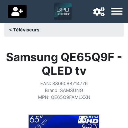
< Téléviseurs
Langue de navigation
Pays de livraison
Samsung QE65Q9F -
Accueil
QLED tv
Baisses de prix
EAN
:
8806088714776
Paramètres
Brand
:
SAMSUNG
MPN
:
QE65Q9FAMLXXN
Soutenez-nous
Contactez-nous