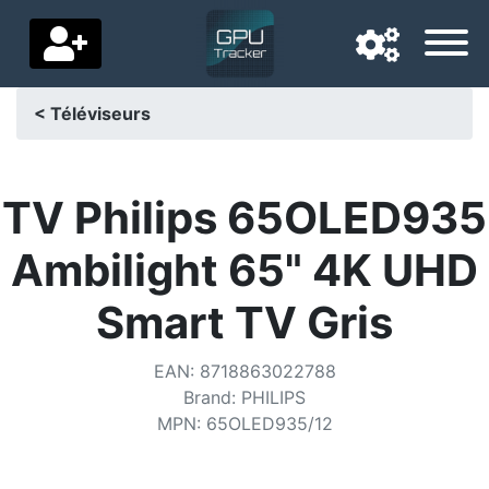
< Téléviseurs
Langue de navigation
Pays de livraison
TV Philips 65OLED935
Accueil
Ambilight 65" 4K UHD
Baisses de prix
Smart TV Gris
Paramètres
EAN
:
8718863022788
Soutenez-nous
Brand
:
PHILIPS
MPN
:
65OLED935/12
Contactez-nous