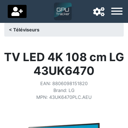
< Téléviseurs
Langue de navigation
Pays de livraison
TV LED 4K 108 cm LG
Accueil
43UK6470
Baisses de prix
EAN
:
8806098151820
Paramètres
Brand
:
LG
MPN
:
43UK6470PLC.AEU
Soutenez-nous
Contactez-nous