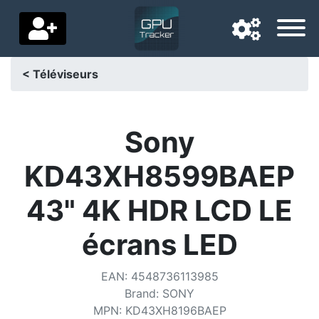
< Téléviseurs
Langue de navigation
Pays de livraison
Sony
Accueil
KD43XH8599BAEP
Baisses de prix
43" 4K HDR LCD LE
Paramètres
écrans LED
Soutenez-nous
EAN
:
4548736113985
Contactez-nous
Brand
:
SONY
MPN
:
KD43XH8196BAEP