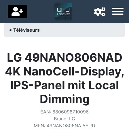
< Téléviseurs
Langue de navigation
Pays de livraison
LG 49NANO806NAD
Accueil
4K NanoCell-Display,
Baisses de prix
IPS-Panel mit Local
Paramètres
Dimming
Soutenez-nous
EAN
:
8806098710096
Contactez-nous
Brand
:
LG
MPN
:
49NANO806NA.AEUD