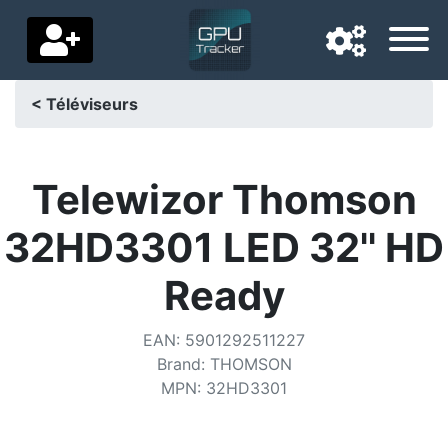
< Téléviseurs
Langue de navigation
Pays de livraison
Telewizor Thomson
Accueil
32HD3301 LED 32'' HD
Baisses de prix
Ready
Paramètres
EAN
:
5901292511227
Soutenez-nous
Brand
:
THOMSON
MPN
:
32HD3301
Contactez-nous