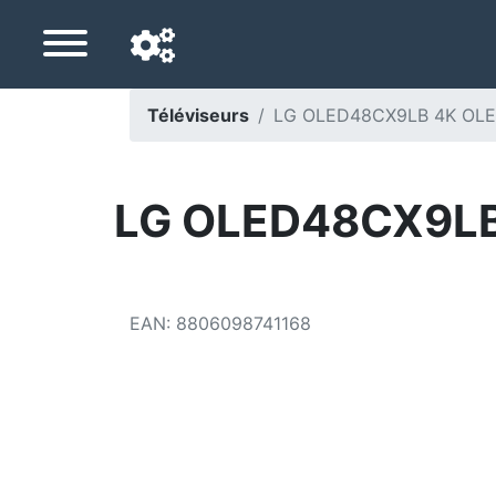
Téléviseurs
LG OLED48CX9LB 4K OLED 
Langue de navigation
Pays de livraison
LG OLED48CX9LB 
Accueil
Baisses de prix
EAN
:
8806098741168
Paramètres
Soutenez-nous
Contactez-nous