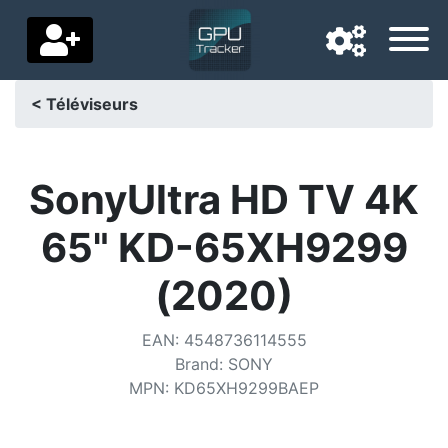
< Téléviseurs
Langue de navigation
Pays de livraison
SonyUltra HD TV 4K
Accueil
65" KD-65XH9299
Baisses de prix
(2020)
Paramètres
EAN
:
4548736114555
Soutenez-nous
Brand
:
SONY
MPN
:
KD65XH9299BAEP
Contactez-nous