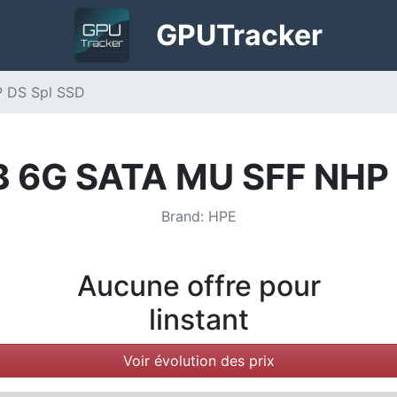
GPU
Tracker
 DS Spl SSD
 6G SATA MU SFF NHP 
Brand
:
HPE
Aucune offre pour
linstant
Voir évolution des prix