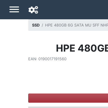
SSD
HPE 480GB 6G SATA MU SFF NHP
Langue de navigation
Pays de livraison
HPE 480GB
Accueil
EAN
:
0190017191560
Baisses de prix
Paramètres
Soutenez-nous
Contactez-nous