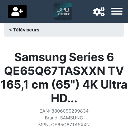
< Téléviseurs
Langue de navigation
Pays de livraison
Samsung Series 6
Accueil
QE65Q67TASXXN TV
Baisses de prix
165,1 cm (65") 4K Ultra
Paramètres
HD...
Soutenez-nous
EAN
:
8806090299834
Contactez-nous
Brand
:
SAMSUNG
MPN
:
QE65Q67TASXXN