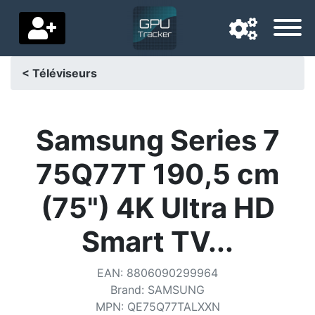
< Téléviseurs
Langue de navigation
Pays de livraison
Samsung Series 7
Accueil
75Q77T 190,5 cm
Baisses de prix
(75") 4K Ultra HD
Paramètres
Smart TV...
Soutenez-nous
EAN
:
8806090299964
Contactez-nous
Brand
:
SAMSUNG
MPN
:
QE75Q77TALXXN